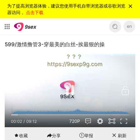
为了提高浏览器体验，建议您使用手机自带浏览器或谷歌浏览
器访问，
点击下载
en
599/激情撸管3-穿最美的白丝-挨最狠的操
？？？
https://9sexp9g.com
720P
00:02
/
09:12
收藏
分享
举报
刷新