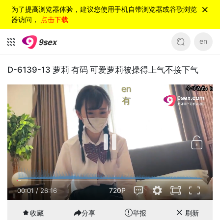
为了提高浏览器体验，建议您使用手机自带浏览器或谷歌浏览
器访问，
点击下载
en
D-6139-13 萝莉 有码 可爱萝莉被操得上气不接下气
en
有
720P
00:02
/
26:16
收藏
分享
举报
刷新